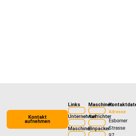
Links
Maschinen
Kontaktdat
Adresse
Unternehmen
Aufrichter
Kontakt
Esborner
aufnehmen
Strasse
Maschinen
Einpacker
97