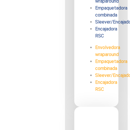
wraparound
Empaquetadora
combinada
Sleever/Encajad
Encajadora
RSC
Envolvedora
wraparound
Empaquetadora
combinada
Sleever/Encajad
Encajadora
RSC