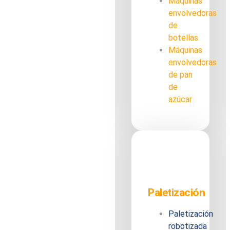
Máquinas
envolvedoras
de
botellas
Máquinas
envolvedoras
de pan
de
azúcar
Paletización
Paletización
robotizada